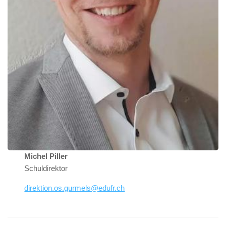
Michel
Piller
Schuldirektor
direktion.os.gurmels@edufr.ch